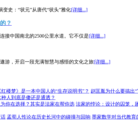
演变史：“状元”从唐代“状头”雅化
[详细...]
”的？
接中国南北的2500公里水道。它不仅是
[详细...]
遨游，开启一段充满智慧与感悟的文化之旅
[详细...]
《红楼梦》是一本中国人的“生存说明书”？
赵匡胤为什么要搞出
这种人到底是傻还是通透？
以为你在选择？其实是法家在帮你选
法家的悖论：设计的囚笼，
对话
孟荀人性论在历史长河中的碰撞与回响
墨家数学对当代教育