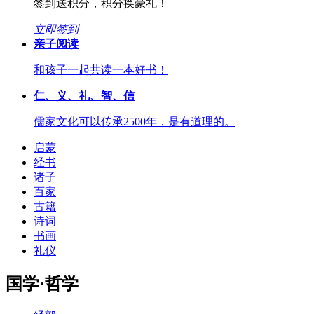
签到送积分，积分换豪礼！
立即签到
亲子阅读
和孩子一起共读一本好书！
仁、义、礼、智、信
儒家文化可以传承2500年，是有道理的。
启蒙
经书
诸子
百家
古籍
诗词
书画
礼仪
国学·哲学