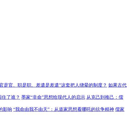
“官是官、职是职、差遣是差遣”这套把人绕晕的制度？
如果古代
困住了谁？
墨家“非命”思想给现代人的启示
从克己到推己：儒
的影响
“我命由我不由天”：从道家思想看哪吒的抗争精神
儒家