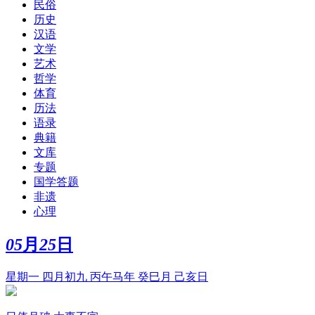
民俗
历史
汉语
文学
艺术
哲学
体育
历法
语录
典籍
文库
专题
国学答题
非遗
心理
05
月
25
日
星期一 四月初九 丙午马年 癸巳月 己亥日