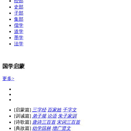
经部
史部
子部
集部
儒学
道学
墨学
法学
国学启蒙
更多>
[启蒙篇]
三字经
百家姓
千字文
[训诫篇]
弟子规
论语
朱子家训
[诗歌篇]
唐诗三百首
宋词三百首
[典故篇]
幼学琼林
增广贤文