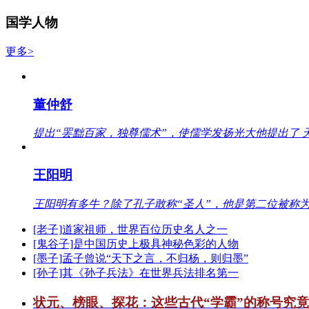
国学人物
更多>
董仲舒
提出“罢黜百家，独尊儒术”，使儒学发扬光大他提出了 
王阳明
王阳明有多牛？除了孔子敢称“圣人”，他是第二位被称为
[老子]道家祖师，世界百位历史名人之一
[鬼谷子]是中国历史上极具神秘色彩的人物
[墨子]孟子曾说“天下之言，不归杨，则归墨”
[孙子]其《孙子兵法》在世界兵法排名第一
状元、榜眼、探花：这些古代“学霸”的称号究