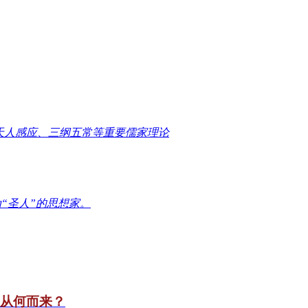
天人感应、三纲五常等重要儒家理论
“圣人”的思想家。
竟从何而来？