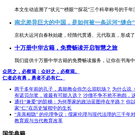
本文生动追溯了“状元”“榜眼”“探花”三个科举称号的千年
南北差异巨大的中国，是如何被一条运河“缝合
京杭大运河自春秋始建，经隋代贯通、元代取直，形成了连
十万册中华古籍，免费畅读开启智慧之旅
我们提供十万册中华古籍的免费畅读服务，让你在书海中
众恶之，必察焉；众好之，必察焉。
仁者必有勇，勇者不必有仁。
两千多年前的孔子，真能教会你怎么混职场？
为什么说
有诺贝尔奖，谁最有可能入选？
沙僧不争不抢不抱怨，
通往“兼爱”的阶梯：为何墨家的政治蓝图停在半路？
你
家“仁”在历史皱褶中的生长
“亲亲相隐” 的伦理争议：儒家伦理与现代法理的三千年
教育观与当代教育改革
国学典籍