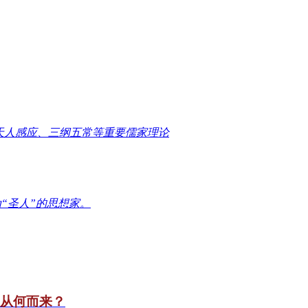
天人感应、三纲五常等重要儒家理论
“圣人”的思想家。
竟从何而来？