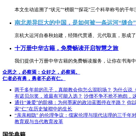
本文生动追溯了“状元”“榜眼”“探花”三个科举称号的千年
南北差异巨大的中国，是如何被一条运河“缝合
京杭大运河自春秋始建，经隋代贯通、元代取直，形成了连
十万册中华古籍，免费畅读开启智慧之旅
我们提供十万册中华古籍的免费畅读服务，让你在书海中
众恶之，必察焉；众好之，必察焉。
仁者必有勇，勇者不必有仁。
两千多年前的孔子，真能教会你怎么混职场？
为什么说
有诺贝尔奖，谁最有可能入选？
沙僧不争不抢不抱怨，
通往“兼爱”的阶梯：为何墨家的政治蓝图停在半路？
你
家“仁”在历史皱褶中的生长
“亲亲相隐” 的伦理争议：儒家伦理与现代法理的三千年
教育观与当代教育改革
国学典籍