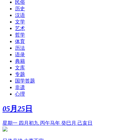
民俗
历史
汉语
文学
艺术
哲学
体育
历法
语录
典籍
文库
专题
国学答题
非遗
心理
05
月
25
日
星期一 四月初九 丙午马年 癸巳月 己亥日