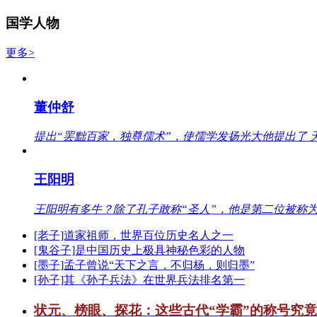
国学人物
更多>
董仲舒
提出“罢黜百家，独尊儒术”，使儒学发扬光大他提出了 
王阳明
王阳明有多牛？除了孔子敢称“圣人”，他是第二位被称为
[老子]道家祖师，世界百位历史名人之一
[鬼谷子]是中国历史上极具神秘色彩的人物
[墨子]孟子曾说“天下之言，不归杨，则归墨”
[孙子]其《孙子兵法》在世界兵法排名第一
状元、榜眼、探花：这些古代“学霸”的称号究