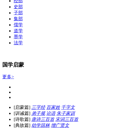
经部
史部
子部
集部
儒学
道学
墨学
法学
国学启蒙
更多>
[启蒙篇]
三字经
百家姓
千字文
[训诫篇]
弟子规
论语
朱子家训
[诗歌篇]
唐诗三百首
宋词三百首
[典故篇]
幼学琼林
增广贤文