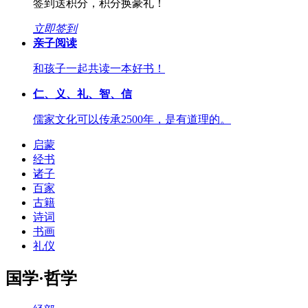
签到送积分，积分换豪礼！
立即签到
亲子阅读
和孩子一起共读一本好书！
仁、义、礼、智、信
儒家文化可以传承2500年，是有道理的。
启蒙
经书
诸子
百家
古籍
诗词
书画
礼仪
国学·哲学