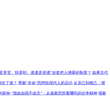
“官是官、职是职、差遣是差遣”这套把人绕晕的制度？
如果古代
困住了谁？
墨家“非命”思想给现代人的启示
从克己到推己：儒
的影响
“我命由我不由天”：从道家思想看哪吒的抗争精神
儒家