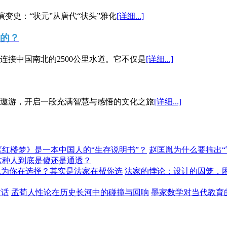
演变史：“状元”从唐代“状头”雅化
[详细...]
”的？
接中国南北的2500公里水道。它不仅是
[详细...]
遨游，开启一段充满智慧与感悟的文化之旅
[详细...]
《红楼梦》是一本中国人的“生存说明书”？
赵匡胤为什么要搞出
这种人到底是傻还是通透？
以为你在选择？其实是法家在帮你选
法家的悖论：设计的囚笼，
对话
孟荀人性论在历史长河中的碰撞与回响
墨家数学对当代教育